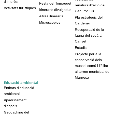
d'interès
Festa del Tomàquet
renaturalització de
Activitats turístiques
Itineraris divulgatius
Can Poc Oli
Altres itineraris
Pla estratègic del
Microscopies
Cardener
Recuperació de la
fauna del secà al
Canyet
Estudis
Projecte per a la
conservació dels
mussol comú i l’òliba
al terme municipal de
Manresa
Educació ambiental
Entitats d'educació
ambiental
Apadrinament
d'espais
Geocaching del