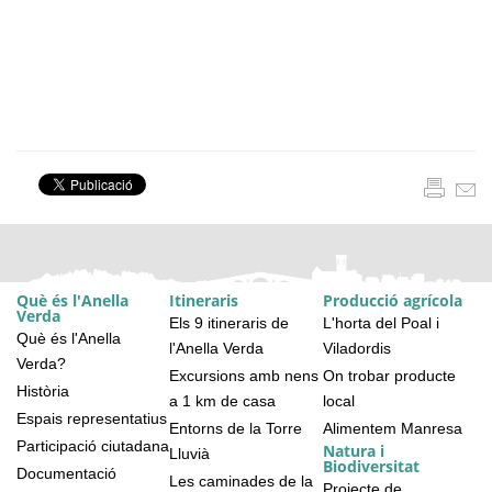
Què és l'Anella
Itineraris
Producció agrícola
Verda
Els 9 itineraris de
L'horta del Poal i
Què és l'Anella
l'Anella Verda
Viladordis
Verda?
Excursions amb nens
On trobar producte
Història
a 1 km de casa
local
Espais representatius
Entorns de la Torre
Alimentem Manresa
Participació ciutadana
Natura i
Lluvià
Biodiversitat
Documentació
Les caminades de la
Projecte de