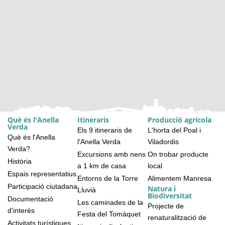
Què és l'Anella
Itineraris
Producció agrícola
Verda
Els 9 itineraris de
L'horta del Poal i
Què és l'Anella
l'Anella Verda
Viladordis
Verda?
Excursions amb nens
On trobar producte
Història
a 1 km de casa
local
Espais representatius
Entorns de la Torre
Alimentem Manresa
Participació ciutadana
Natura i
Lluvià
Biodiversitat
Documentació
Les caminades de la
Projecte de
d'interès
Festa del Tomàquet
renaturalització de
Activitats turístiques